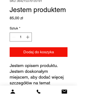
SKU: 364215376135191
Jestem produktem
Cena
85,00 zł
Sztuk
*
Dodaj do koszyka
Jestem opisem produktu. 
Jestem doskonałym 
miejscem, aby dodać więcej 
szczegółów na temat 
produktu, jak np. rozmiar, 
materiał, instrukcje pielęgnacji 
i instrukcje czyszczenia.