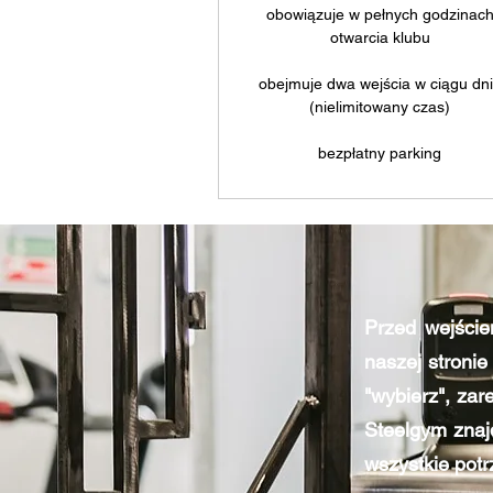
obowiązuje w pełnych godzinac
otwarcia klubu
obejmuje dwa wejścia w ciągu dn
(nielimitowany czas)
bezpłatny parking
Przed wejście
naszej stronie
"wybierz", zar
Steelgym znajd
wszystkie potr