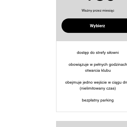
Ważny przez miesiąc
Wybierz
Kup teraz
dostęp do strefy siłowni
obowiązuje w pełnych godzinac
otwarcia klubu
obejmuje jedno wejście w ciągu dn
(nielimitowany czas)
bezpłatny parking