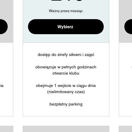
Ważny przez miesiąc
Wybierz
Kup teraz
dostęp do strefy siłowni i zajęć
h
obowiązuje w pełnych godzinach
otwarcia klubu
ia
obejmuje 1 wejście w ciągu dnia
(nielimitowany czas)
bezpłatny parking