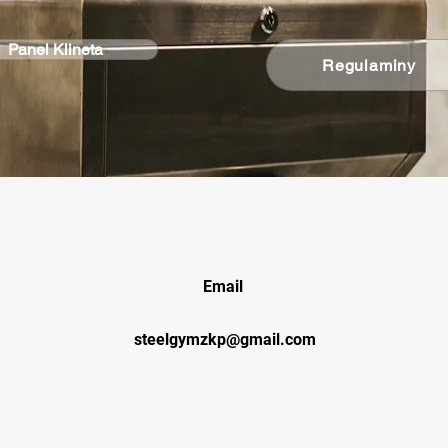
Panel Klineta
Regulaminy
Email
steelgymzkp@gmail.com