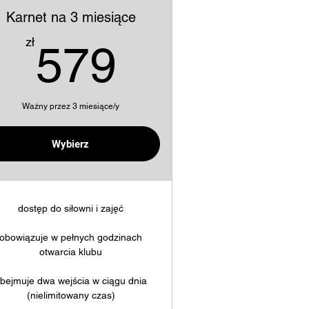
Karnet na 3 miesiące
ł
579zł
zł
579
Ważny przez 3 miesiące/y
Kup teraz
Wybierz
dostęp do siłowni i zajęć
obowiązuje w pełnych godzinach
otwarcia klubu
bejmuje dwa wejścia w ciągu dnia
(nielimitowany czas)