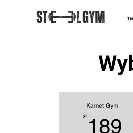
Tr
Wyb
Karnet Gym
1
zł
189