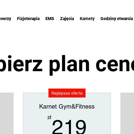
enerzy
Fizjoterapia
EMS
Zajęcia
Karnety
Godziny otwarcia
ierz plan ce
Najlepsza oferta
Karnet Gym&Fitness
89zł
219z
zł
219