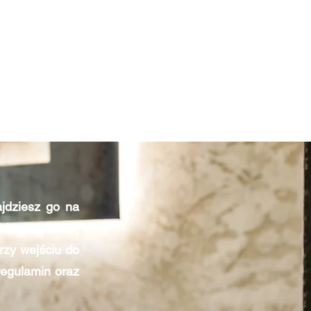
jdziesz go na
karnet, kliknij
Przy wejściu do
regulamin oraz