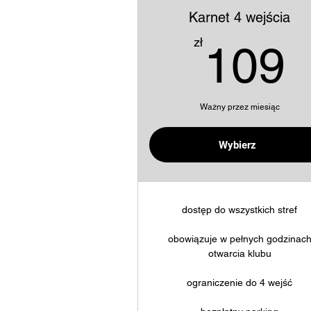
Karnet 4 wejścia
1
zł
109
Ważny przez miesiąc
Kup teraz
Wybierz
dostęp do wszystkich stref
obowiązuje w pełnych godzinac
otwarcia klubu
ograniczenie do 4 wejść