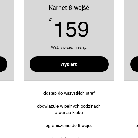
Karnet 8 wejść
09zł
159z
zł
159
Ważny przez miesiąc
Kup teraz
Wybierz
dostęp do wszystkich stref
h
obowiązuje w pełnych godzinach
otwarcia klubu
ograniczenie do 8 wejść
o