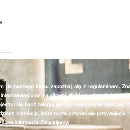
h
ia
m do naszego klubu zapoznaj się z regulaminem. Zna
 internetowej oraz na siłowni. Wybierz odpowiadający Ci 
ejestruj się bądź zaloguj jeśli już masz konto i gotowe! 
ziesz instrukcję, która może przydać się przy wejściu, 
zebne informacje. Dziękujemy.