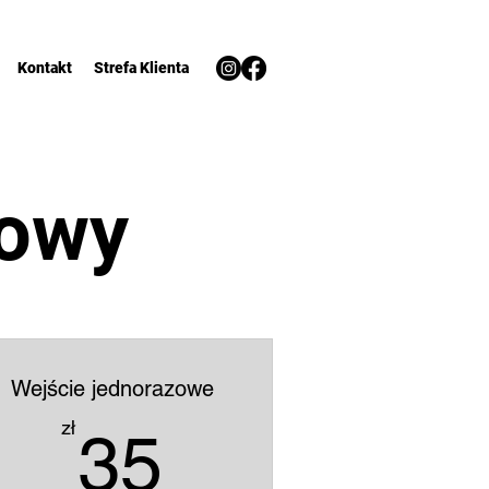
Kontakt
Strefa Klienta
nowy
Wejście jednorazowe
ł
35zł
zł
35