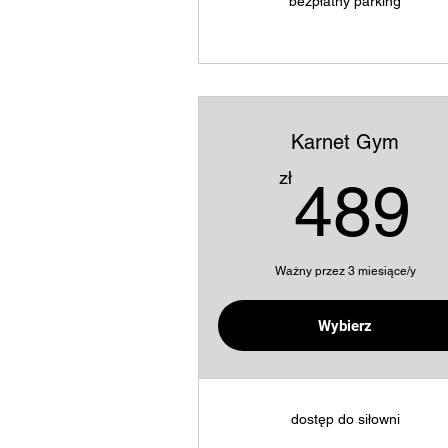
bezpłatny parking
Karnet Gym
4
zł
489
Ważny przez 3 miesiące/y
Kup teraz
Wybierz
dostęp do siłowni