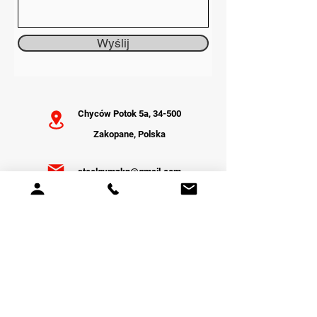
Wyślij
Chyców Potok 5a, 34-500
Zakopane, Polska
steelgymzkp@gmail.com
+48 606-270-007