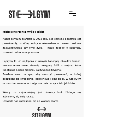
Miejsce stworzone z myślą o Tobie!
Nasze centrum powstało w 2023 roku i od samego początku jest
przestrzenią, w której każdy – niezależnie od wieku, poziomu
zaawansowania czy stylu życia – może zadbać o kondycję,
zdrowie i dobre samopoczucie.
Łączymy to, co najlepsze z różnych koncepcji obiektów fitness,
tworząc nowoczesną siłownię dostępną 24/7 – miejsce, które
redefiniuje pojęcie treningu i aktywności fizycznej.
Zależało nam na tym, aby stworzyć przestrzeń, w której
poczujesz się swobodnie, komfortowo i bez presji. W SteelGym
możesz trenować o każdej porze dnia i nocy – tak, jak lubisz.
Wiemy, że najtrudniejszy jest pierwszy krok. Dlatego my
zajmujemy się całą resztą.
Odwiedź nas i przekonaj się na własnej skórze.