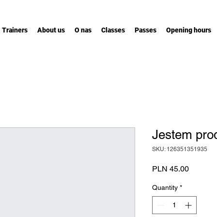
Trainers
About us
O nas
Classes
Passes
Opening hours
Jestem pro
SKU: 126351351935
Price
PLN 45.00
Quantity
*